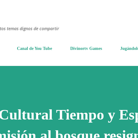
Ir al contenido principal
ntos temas dignos de compartir
Canal de You Tube
Divinortv Games
Jugándol
Cultural Tiempo y Es
isión al bosque resig