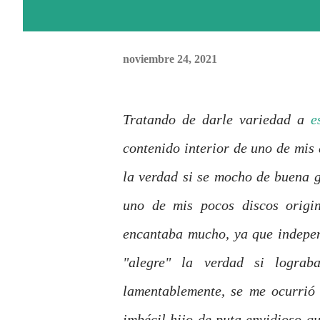
noviembre 24, 2021
Tratando de darle variedad a
e
contenido interior de uno de mis
la verdad si se mocho de buena g
uno de mis pocos discos origi
encantaba mucho, ya que independ
"alegre" la verdad si logra
lamentablemente, se me ocurrió l
imbécil hijo de puta
envidioso qu