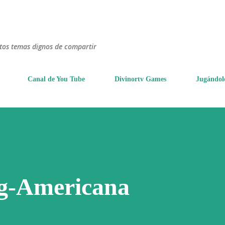
Ir al contenido principal
ntos temas dignos de compartir
Canal de You Tube
Divinortv Games
Jugándol
ng-Americana