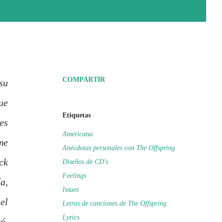
COMPARTIR
su
ue
Etiquetas
es
Americana
me
Anécdotas personales con The Offspring
ck
Diseños de CD's
Feelings
a,
Issues
el
Letras de canciones de The Offspring
Lyrics
ó,