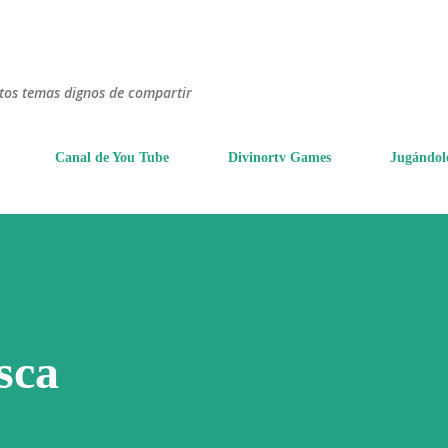
Ir al contenido principal
ntos temas dignos de compartir
Canal de You Tube
Divinortv Games
Jugándol
sca