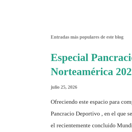
n
t
a
r
i
o
Entradas más populares de este blog
Especial Pancrac
Norteamérica 202
julio 25, 2026
Ofreciendo este espacio para com
Pancracio Deportivo , en el que se
el recientemente concluido Mundi