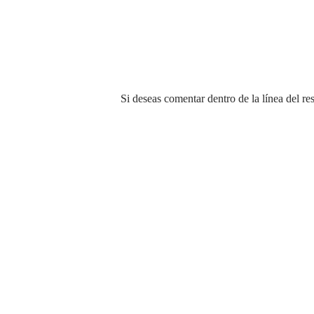
P
Si deseas comentar dentro de la línea del re
u
b
l
i
c
a
r
u
n
c
o
m
e