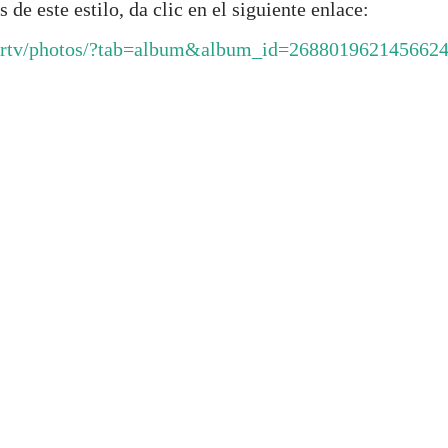
de este estilo, da clic en el siguiente enlace:
nortv/photos/?tab=album&album_id=268801962145662