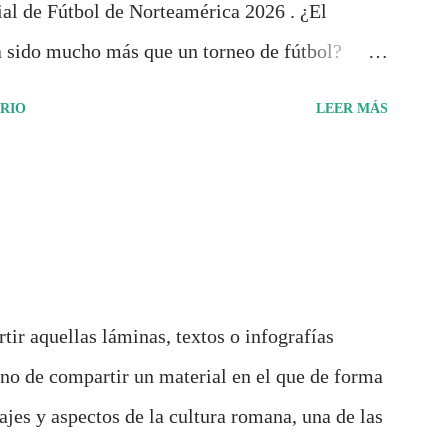
al de Fútbol de Norteamérica 2026 . ¿El
 sido mucho más que un torneo de fútbol?
rrido de cada selección con infografías
RIO
LEER MÁS
ca y cultural de cada país, acompañadas de
conómicos y sociales. Ahora todo ese trabajo y
cumento: "Mundial Norteamérica 2026 ¿Un
de Pancracio Deportivo no busca decir
rdió. Busca responder si este Mundial marcó
de entender el deporte, la identidad nacional, la
tir aquellas láminas, textos o infografías
 y el papel del fútbol como reflejo de nuestras
urno de compartir un material en el que de forma
lisis, ilustraciones originales y ...
ajes y aspectos de la cultura romana, una de las