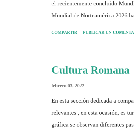
el recientemente concluido Mundi
Mundial de Norteamérica 2026 ha
Durante días se documentó el reco
COMPARTIR
PUBLICAR UN COMENTA
inspiradas en la identidad artísti
análisis históricos, deportivos, e
algo más se reúne en un solo do
Cultura Romana
punto de quiebre?" Este especial 
febrero 03, 2022
únicamente quién ganó o quién pe
un antes y un después en la forma 
En esta sección dedicada a compar
globalización, la comercialización
relevantes , en esta ocasión, es t
sociedades . Son 230 páginas de aná
gráfica se observan diferentes pas