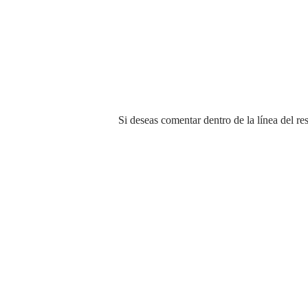
P
Si deseas comentar dentro de la línea del re
u
b
l
i
c
a
r
u
n
c
o
m