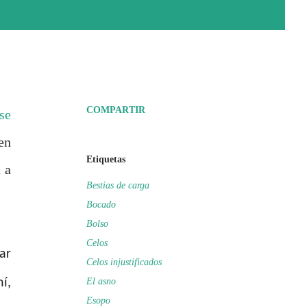
COMPARTIR
se
en
Etiquetas
 a
Bestias de carga
Bocado
Bolso
Celos
ar
Celos injustificados
í,
El asno
Esopo