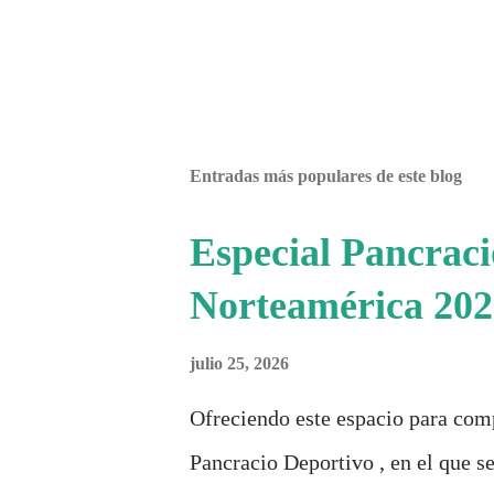
e
n
t
a
r
i
o
Entradas más populares de este blog
Especial Pancrac
Norteamérica 202
julio 25, 2026
Ofreciendo este espacio para com
Pancracio Deportivo , en el que se