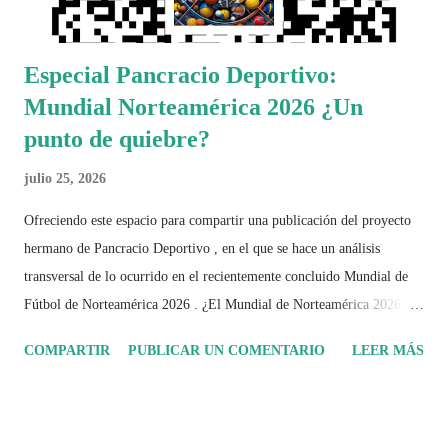
Especial Pancracio Deportivo:
Mundial Norteamérica 2026 ¿Un
punto de quiebre?
julio 25, 2026
Ofreciendo este espacio para compartir una publicación del proyecto
hermano de Pancracio Deportivo , en el que se hace un análisis
transversal de lo ocurrido en el recientemente concluido Mundial de
Fútbol de Norteamérica 2026 . ¿El Mundial de Norteamérica 2026 ha
sido mucho más que un torneo de fútbol? Durante días se documentó
COMPARTIR
PUBLICAR UN COMENTARIO
LEER MÁS
el recorrido de cada selección con infografías inspiradas en la
identidad artística y cultural de cada país, acompañadas de análisis
históricos, deportivos, económicos y sociales. Ahora todo ese trabajo y
algo más se reúne en un solo documento: "Mundial Norteamérica