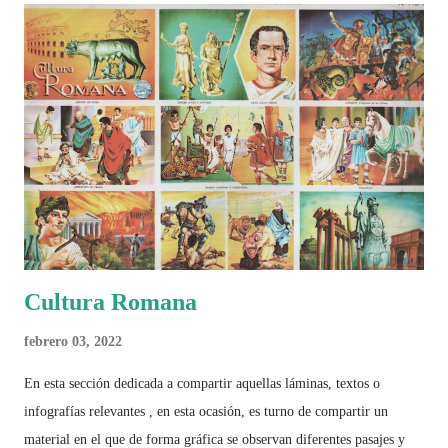
2026 ¿Un punto de quiebre?" Este especial de Pancracio Deportivo no
busca decir únicamente quién ganó o quién perdió. Busca responder si
este Mundial marcó un antes y un después en la forma de entender el
deporte, la identidad nacional, la globalización, la comercialización y
el papel del fútbol como reflejo de nuestras sociedades . Son 230
páginas de análisis, ilustraciones originales y ...
Cultura Romana
febrero 03, 2022
En esta sección dedicada a compartir aquellas láminas, textos o
infografías relevantes , en esta ocasión, es turno de compartir un
material en el que de forma gráfica se observan diferentes pasajes y