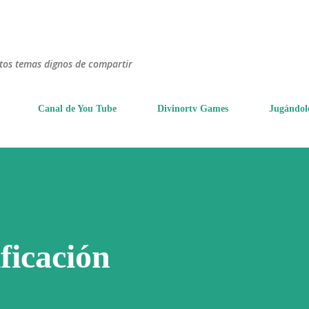
Ir al contenido principal
ntos temas dignos de compartir
Canal de You Tube
Divinortv Games
Jugándol
ficación