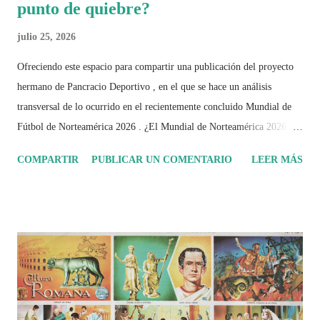
punto de quiebre?
julio 25, 2026
Ofreciendo este espacio para compartir una publicación del proyecto
hermano de Pancracio Deportivo , en el que se hace un análisis
transversal de lo ocurrido en el recientemente concluido Mundial de
Fútbol de Norteamérica 2026 . ¿El Mundial de Norteamérica 2026 ha
sido mucho más que un torneo de fútbol? Durante días se documentó
COMPARTIR
PUBLICAR UN COMENTARIO
LEER MÁS
el recorrido de cada selección con infografías inspiradas en la
identidad artística y cultural de cada país, acompañadas de análisis
históricos, deportivos, económicos y sociales. Ahora todo ese trabajo y
algo más se reúne en un solo documento: "Mundial Norteamérica
2026 ¿Un punto de quiebre?" Este especial de Pancracio Deportivo no
busca decir únicamente quién ganó o quién perdió. Busca responder si
este Mundial marcó un antes y un después en la forma de entender el
deporte, la identidad nacional, la globalización, la comercialización y