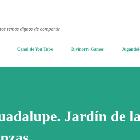
Ir al contenido principal
ntos temas dignos de compartir
Canal de You Tube
Divinortv Games
Jugándol
uadalupe. Jardín de l
nzas