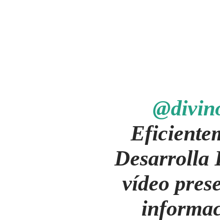
@divin
Eficiente
Desarrolla 
vídeo pres
informac