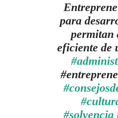
Entreprene
para desarro
permitan 
eficiente de
#administ
#entrepren
#consejosd
#cultu
#solvencia