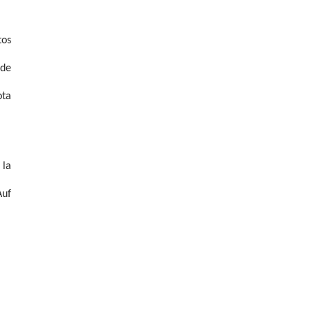
tos
 de
ota
 la
Auf