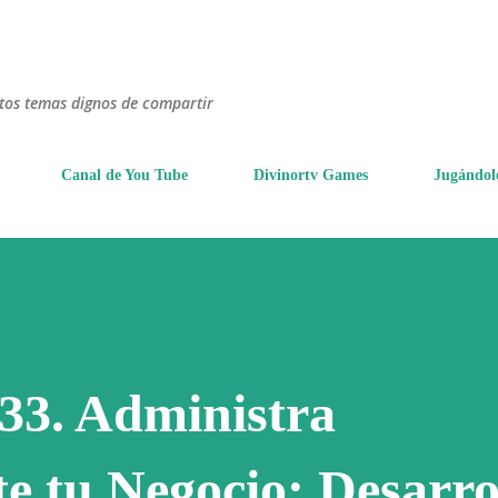
Ir al contenido principal
ntos temas dignos de compartir
Canal de You Tube
Divinortv Games
Jugándol
 33. Administra
e tu Negocio: Desarro