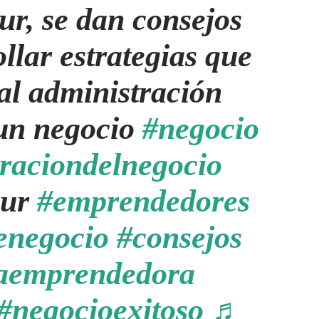
ur, se dan consejos
llar estrategias que
al administración
 un negocio
#negocio
raciondelnegocio
eur
#emprendedores
enegocio
#consejos
raemprendedora
#negocioexitoso
♬