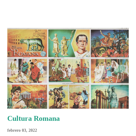
el recorrido de cada selección con infografías inspiradas en la
identidad artística y cultural de cada país, acompañadas de análisis
históricos, deportivos, económicos y sociales. Ahora todo ese trabajo y
algo más se reúne en un solo documento: "Mundial Norteamérica
2026 ¿Un punto de quiebre?" Este especial de Pancracio Deportivo no
busca decir únicamente quién ganó o quién perdió. Busca responder si
este Mundial marcó un antes y un después en la forma de entender el
deporte, la identidad nacional, la globalización, la comercialización y
el papel del fútbol como reflejo de nuestras sociedades . Son 230
páginas de análisis, ilustraciones originales y ...
Cultura Romana
febrero 03, 2022