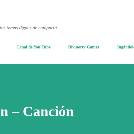
Ir al contenido principal
ntos temas dignos de compartir
Canal de You Tube
Divinortv Games
Jugándol
án – Canción