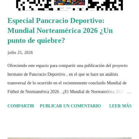
Especial Pancracio Deportivo:
Mundial Norteamérica 2026 ¿Un
punto de quiebre?
julio 25, 2026
Ofreciendo este espacio para compartir una publicación del proyecto
hermano de Pancracio Deportivo , en el que se hace un análisis
transversal de lo ocurrido en el recientemente concluido Mundial de
Fútbol de Norteamérica 2026 . ¿El Mundial de Norteamérica 2026 ha
sido mucho más que un torneo de fútbol? Durante días se documentó
COMPARTIR
PUBLICAR UN COMENTARIO
LEER MÁS
el recorrido de cada selección con infografías inspiradas en la
identidad artística y cultural de cada país, acompañadas de análisis
históricos, deportivos, económicos y sociales. Ahora todo ese trabajo y
algo más se reúne en un solo documento: "Mundial Norteamérica