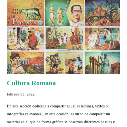
2026 ¿Un punto de quiebre?" Este especial de Pancracio Deportivo no
busca decir únicamente quién ganó o quién perdió. Busca responder si
este Mundial marcó un antes y un después en la forma de entender el
deporte, la identidad nacional, la globalización, la comercialización y
el papel del fútbol como reflejo de nuestras sociedades . Son 230
páginas de análisis, ilustraciones originales y ...
Cultura Romana
febrero 03, 2022
En esta sección dedicada a compartir aquellas láminas, textos o
infografías relevantes , en esta ocasión, es turno de compartir un
material en el que de forma gráfica se observan diferentes pasajes y