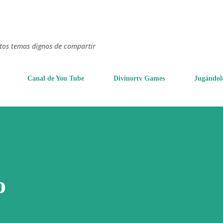
Ir al contenido principal
ntos temas dignos de compartir
Canal de You Tube
Divinortv Games
Jugándol
o