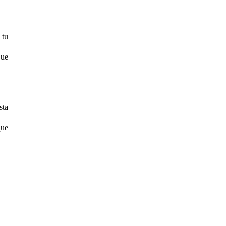
 tu
que
sta
que