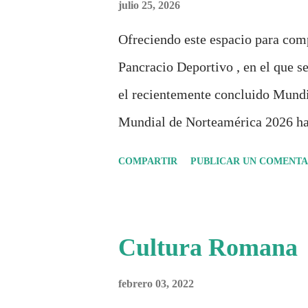
julio 25, 2026
Ofreciendo este espacio para com
Pancracio Deportivo , en el que se
el recientemente concluido Mundi
Mundial de Norteamérica 2026 ha
Durante días se documentó el reco
COMPARTIR
PUBLICAR UN COMENTA
inspiradas en la identidad artísti
análisis históricos, deportivos, e
algo más se reúne en un solo do
Cultura Romana
punto de quiebre?" Este especial 
febrero 03, 2022
únicamente quién ganó o quién pe