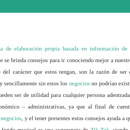
ía
de elaboración propia basada en información de 
de se brinda consejos para ir conociendo mejor a nuestr
 del carácter que estos tengan, son la razón de ser 
 y sencillamente sin estos los
negocios
no podrían existi
eden ser de utilidad para cualquier persona adentrada
onómico – administrativas, ya que al final de cuent
s
negocios
, y el tener presentes estos consejos ayuda a 
El fondo musical es una sugerencia de
Tik Tok
, siendo