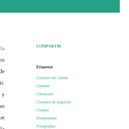
COMPARTIR
la
os
Etiquetas
de
Carácter del cliente
r.
Clientes
 y
Cónozcalo
Consejos de negocios
as
Cosejos
que
Entrepreneur
Fotografías
 la