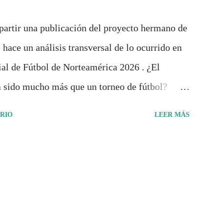
partir una publicación del proyecto hermano de
 hace un análisis transversal de lo ocurrido en
al de Fútbol de Norteamérica 2026 . ¿El
 sido mucho más que un torneo de fútbol?
rrido de cada selección con infografías
RIO
LEER MÁS
ca y cultural de cada país, acompañadas de
conómicos y sociales. Ahora todo ese trabajo y
cumento: "Mundial Norteamérica 2026 ¿Un
de Pancracio Deportivo no busca decir
rdió. Busca responder si este Mundial marcó