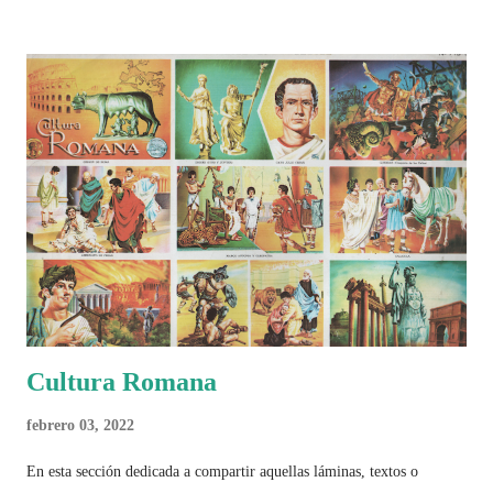
históricos, deportivos, económicos y sociales. Ahora todo ese trabajo y
algo más se reúne en un solo documento: "Mundial Norteamérica
2026 ¿Un punto de quiebre?" Este especial de Pancracio Deportivo no
busca decir únicamente quién ganó o quién perdió. Busca responder si
este Mundial marcó un antes y un después en la forma de entender el
deporte, la identidad nacional, la globalización, la comercialización y
el papel del fútbol como reflejo de nuestras sociedades . Son 230
páginas de análisis, ilustraciones originales y ...
Cultura Romana
febrero 03, 2022
En esta sección dedicada a compartir aquellas láminas, textos o