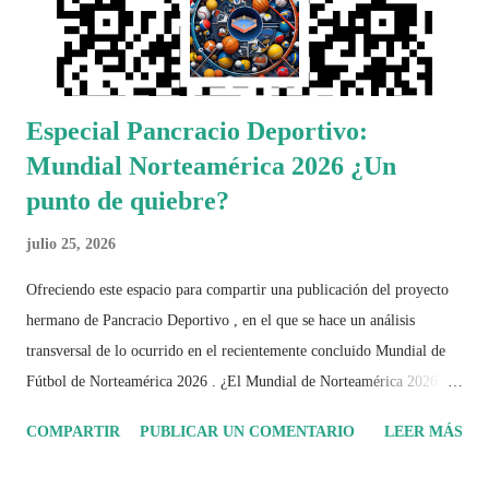
Especial Pancracio Deportivo:
Mundial Norteamérica 2026 ¿Un
punto de quiebre?
julio 25, 2026
Ofreciendo este espacio para compartir una publicación del proyecto
hermano de Pancracio Deportivo , en el que se hace un análisis
transversal de lo ocurrido en el recientemente concluido Mundial de
Fútbol de Norteamérica 2026 . ¿El Mundial de Norteamérica 2026 ha
sido mucho más que un torneo de fútbol? Durante días se documentó
COMPARTIR
PUBLICAR UN COMENTARIO
LEER MÁS
el recorrido de cada selección con infografías inspiradas en la
identidad artística y cultural de cada país, acompañadas de análisis