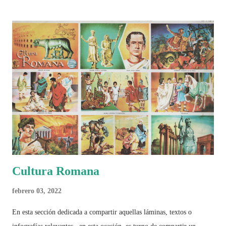
históricos, deportivos, económicos y sociales. Ahora todo ese trabajo y
algo más se reúne en un solo documento: "Mundial Norteamérica
2026 ¿Un punto de quiebre?" Este especial de Pancracio Deportivo no
busca decir únicamente quién ganó o quién perdió. Busca responder si
este Mundial marcó un antes y un después en la forma de entender el
deporte, la identidad nacional, la globalización, la comercialización y
el papel del fútbol como reflejo de nuestras sociedades . Son 230
páginas de análisis, ilustraciones originales y ...
Cultura Romana
febrero 03, 2022
En esta sección dedicada a compartir aquellas láminas, textos o