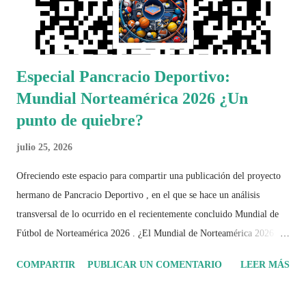
Especial Pancracio Deportivo:
Mundial Norteamérica 2026 ¿Un
punto de quiebre?
julio 25, 2026
Ofreciendo este espacio para compartir una publicación del proyecto
hermano de Pancracio Deportivo , en el que se hace un análisis
transversal de lo ocurrido en el recientemente concluido Mundial de
Fútbol de Norteamérica 2026 . ¿El Mundial de Norteamérica 2026 ha
sido mucho más que un torneo de fútbol? Durante días se documentó
COMPARTIR
PUBLICAR UN COMENTARIO
LEER MÁS
el recorrido de cada selección con infografías inspiradas en la
identidad artística y cultural de cada país, acompañadas de análisis