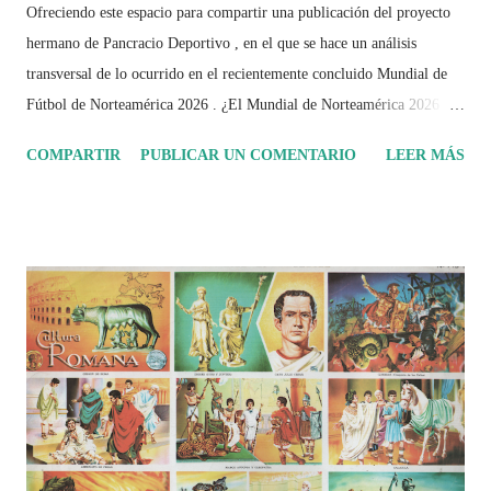
Ofreciendo este espacio para compartir una publicación del proyecto
hermano de Pancracio Deportivo , en el que se hace un análisis
transversal de lo ocurrido en el recientemente concluido Mundial de
Fútbol de Norteamérica 2026 . ¿El Mundial de Norteamérica 2026 ha
sido mucho más que un torneo de fútbol? Durante días se documentó
COMPARTIR
PUBLICAR UN COMENTARIO
LEER MÁS
el recorrido de cada selección con infografías inspiradas en la
identidad artística y cultural de cada país, acompañadas de análisis
históricos, deportivos, económicos y sociales. Ahora todo ese trabajo y
algo más se reúne en un solo documento: "Mundial Norteamérica
2026 ¿Un punto de quiebre?" Este especial de Pancracio Deportivo no
busca decir únicamente quién ganó o quién perdió. Busca responder si
este Mundial marcó un antes y un después en la forma de entender el
deporte, la identidad nacional, la globalización, la comercialización y
el papel del fútbol como reflejo de nuestras sociedades . Son 230
páginas de análisis, ilustraciones originales y ...