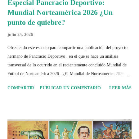
Especial Pancracio Deportivo:
Mundial Norteamérica 2026 ¿Un
punto de quiebre?
julio 25, 2026
Ofreciendo este espacio para compartir una publicación del proyecto
hermano de Pancracio Deportivo , en el que se hace un análisis
transversal de lo ocurrido en el recientemente concluido Mundial de
Fútbol de Norteamérica 2026 . ¿El Mundial de Norteamérica 2026 ha
sido mucho más que un torneo de fútbol? Durante días se documentó
COMPARTIR
PUBLICAR UN COMENTARIO
LEER MÁS
el recorrido de cada selección con infografías inspiradas en la
identidad artística y cultural de cada país, acompañadas de análisis
históricos, deportivos, económicos y sociales. Ahora todo ese trabajo y
algo más se reúne en un solo documento: "Mundial Norteamérica
2026 ¿Un punto de quiebre?" Este especial de Pancracio Deportivo no
busca decir únicamente quién ganó o quién perdió. Busca responder si