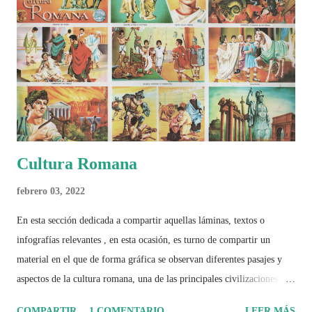
este Mundial marcó un antes y un después en la forma de entender el
deporte, la identidad nacional, la globalización, la comercialización y
el papel del fútbol como reflejo de nuestras sociedades . Son 230
páginas de análisis, ilustraciones originales y ...
Cultura Romana
febrero 03, 2022
En esta sección dedicada a compartir aquellas láminas, textos o
infografías relevantes , en esta ocasión, es turno de compartir un
material en el que de forma gráfica se observan diferentes pasajes y
aspectos de la cultura romana, una de las principales civilizaciones que
tuvo un amplio dominio en su época de apogeo.
COMPARTIR
1 COMENTARIO
LEER MÁS