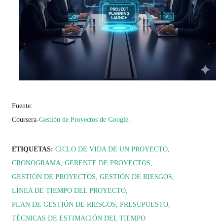
Fuente:
Coursera-
Gestión de Proyectos de Google
.
ETIQUETAS:
CICLO DE VIDA DE UN PROYECTO
CRONOGRAMA
GERENTE DE PROYECTOS
GESTIÓN DE PROYECTOS
GESTIÓN DE RIESGOS
LÍNEA DE TIEMPO DEL PROYECTO
PLAN DE GESTIÓN DE RIESGOS
PRESUPUESTO
TÉCNICAS DE ESTIMACIÓN DEL TIEMPO