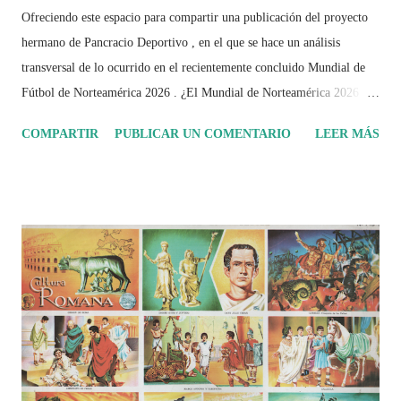
Ofreciendo este espacio para compartir una publicación del proyecto
hermano de Pancracio Deportivo , en el que se hace un análisis
transversal de lo ocurrido en el recientemente concluido Mundial de
Fútbol de Norteamérica 2026 . ¿El Mundial de Norteamérica 2026 ha
sido mucho más que un torneo de fútbol? Durante días se documentó
COMPARTIR
PUBLICAR UN COMENTARIO
LEER MÁS
el recorrido de cada selección con infografías inspiradas en la
identidad artística y cultural de cada país, acompañadas de análisis
históricos, deportivos, económicos y sociales. Ahora todo ese trabajo y
algo más se reúne en un solo documento: "Mundial Norteamérica
2026 ¿Un punto de quiebre?" Este especial de Pancracio Deportivo no
busca decir únicamente quién ganó o quién perdió. Busca responder si
este Mundial marcó un antes y un después en la forma de entender el
deporte, la identidad nacional, la globalización, la comercialización y
el papel del fútbol como reflejo de nuestras sociedades . Son 230
páginas de análisis, ilustraciones originales y ...