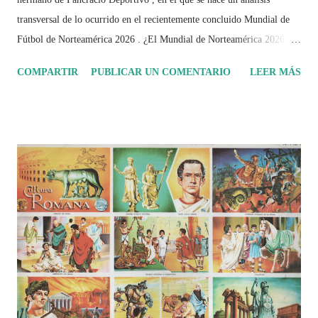
transversal de lo ocurrido en el recientemente concluido Mundial de
Fútbol de Norteamérica 2026 . ¿El Mundial de Norteamérica 2026 ha
sido mucho más que un torneo de fútbol? Durante días se documentó
COMPARTIR
PUBLICAR UN COMENTARIO
LEER MÁS
el recorrido de cada selección con infografías inspiradas en la
identidad artística y cultural de cada país, acompañadas de análisis
históricos, deportivos, económicos y sociales. Ahora todo ese trabajo y
algo más se reúne en un solo documento: "Mundial Norteamérica
2026 ¿Un punto de quiebre?" Este especial de Pancracio Deportivo no
busca decir únicamente quién ganó o quién perdió. Busca responder si
este Mundial marcó un antes y un después en la forma de entender el
deporte, la identidad nacional, la globalización, la comercialización y
el papel del fútbol como reflejo de nuestras sociedades . Son 230
páginas de análisis, ilustraciones originales y ...