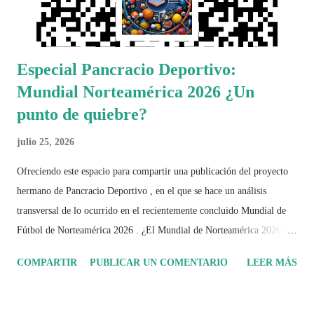
Especial Pancracio Deportivo:
Mundial Norteamérica 2026 ¿Un
punto de quiebre?
julio 25, 2026
Ofreciendo este espacio para compartir una publicación del proyecto
hermano de Pancracio Deportivo , en el que se hace un análisis
transversal de lo ocurrido en el recientemente concluido Mundial de
Fútbol de Norteamérica 2026 . ¿El Mundial de Norteamérica 2026 ha
sido mucho más que un torneo de fútbol? Durante días se documentó
COMPARTIR
PUBLICAR UN COMENTARIO
LEER MÁS
el recorrido de cada selección con infografías inspiradas en la
identidad artística y cultural de cada país, acompañadas de análisis
históricos, deportivos, económicos y sociales. Ahora todo ese trabajo y