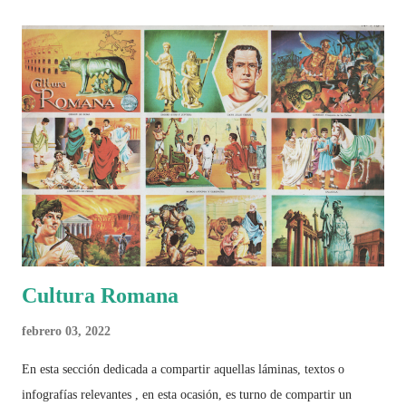
algo más se reúne en un solo documento: "Mundial Norteamérica
2026 ¿Un punto de quiebre?" Este especial de Pancracio Deportivo no
busca decir únicamente quién ganó o quién perdió. Busca responder si
este Mundial marcó un antes y un después en la forma de entender el
deporte, la identidad nacional, la globalización, la comercialización y
el papel del fútbol como reflejo de nuestras sociedades . Son 230
páginas de análisis, ilustraciones originales y ...
Cultura Romana
febrero 03, 2022
En esta sección dedicada a compartir aquellas láminas, textos o
infografías relevantes , en esta ocasión, es turno de compartir un