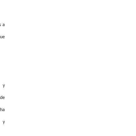
s a
que
s y
 de
 ha
s y