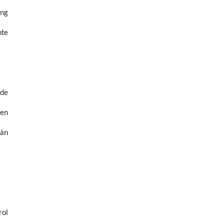
ing
nte
 de
 en
tán
rol