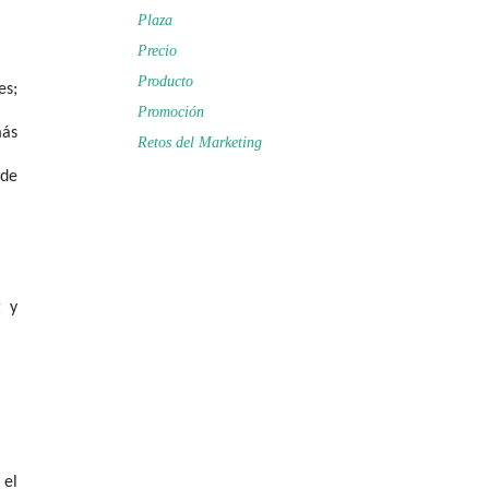
Plaza
Precio
Producto
es;
Promoción
más
Retos del Marketing
 de
g y
 el