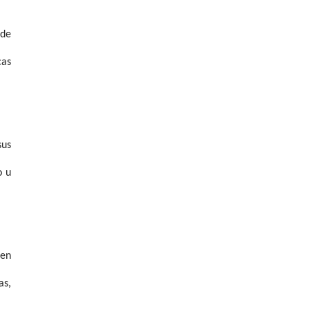
 de
cas
sus
o u
nen
as,