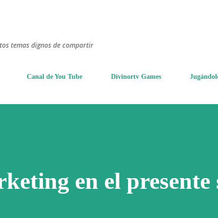
Ir al contenido principal
ntos temas dignos de compartir
Canal de You Tube
Divinortv Games
Jugándol
keting en el presente 