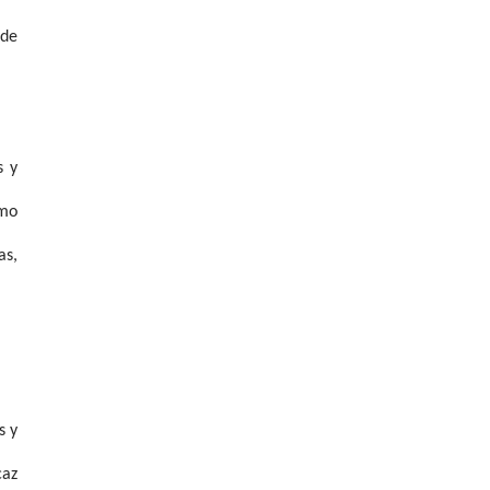
 de
s y
omo
as,
s y
caz