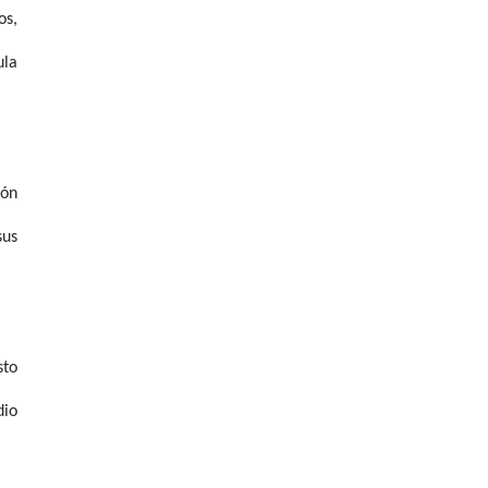
os,
ula
ión
sus
sto
dio