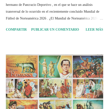
hermano de Pancracio Deportivo , en el que se hace un análisis
transversal de lo ocurrido en el recientemente concluido Mundial de
Fútbol de Norteamérica 2026 . ¿El Mundial de Norteamérica 2026 ha
sido mucho más que un torneo de fútbol? Durante días se documentó
COMPARTIR
PUBLICAR UN COMENTARIO
LEER MÁS
el recorrido de cada selección con infografías inspiradas en la
identidad artística y cultural de cada país, acompañadas de análisis
históricos, deportivos, económicos y sociales. Ahora todo ese trabajo y
algo más se reúne en un solo documento: "Mundial Norteamérica
2026 ¿Un punto de quiebre?" Este especial de Pancracio Deportivo no
busca decir únicamente quién ganó o quién perdió. Busca responder si
este Mundial marcó un antes y un después en la forma de entender el
deporte, la identidad nacional, la globalización, la comercialización y
el papel del fútbol como reflejo de nuestras sociedades . Son 230
páginas de análisis, ilustraciones originales y ...