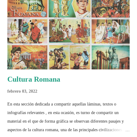
busca decir únicamente quién ganó o quién perdió. Busca responder si
este Mundial marcó un antes y un después en la forma de entender el
deporte, la identidad nacional, la globalización, la comercialización y
el papel del fútbol como reflejo de nuestras sociedades . Son 230
páginas de análisis, ilustraciones originales y ...
Cultura Romana
febrero 03, 2022
En esta sección dedicada a compartir aquellas láminas, textos o
infografías relevantes , en esta ocasión, es turno de compartir un
material en el que de forma gráfica se observan diferentes pasajes y
aspectos de la cultura romana, una de las principales civilizaciones que