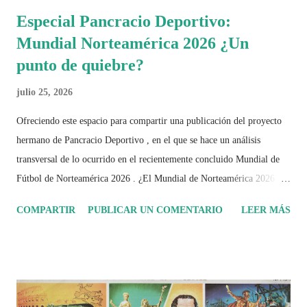
Especial Pancracio Deportivo:
Mundial Norteamérica 2026 ¿Un
punto de quiebre?
julio 25, 2026
Ofreciendo este espacio para compartir una publicación del proyecto
hermano de Pancracio Deportivo , en el que se hace un análisis
transversal de lo ocurrido en el recientemente concluido Mundial de
Fútbol de Norteamérica 2026 . ¿El Mundial de Norteamérica 2026 ha
sido mucho más que un torneo de fútbol? Durante días se documentó
COMPARTIR
PUBLICAR UN COMENTARIO
LEER MÁS
el recorrido de cada selección con infografías inspiradas en la
identidad artística y cultural de cada país, acompañadas de análisis
históricos, deportivos, económicos y sociales. Ahora todo ese trabajo y
algo más se reúne en un solo documento: "Mundial Norteamérica
2026 ¿Un punto de quiebre?" Este especial de Pancracio Deportivo no