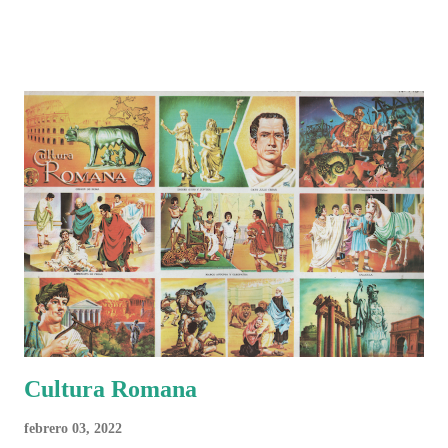
identidad artística y cultural de cada país, acompañadas de análisis
históricos, deportivos, económicos y sociales. Ahora todo ese trabajo y
algo más se reúne en un solo documento: "Mundial Norteamérica
2026 ¿Un punto de quiebre?" Este especial de Pancracio Deportivo no
busca decir únicamente quién ganó o quién perdió. Busca responder si
este Mundial marcó un antes y un después en la forma de entender el
deporte, la identidad nacional, la globalización, la comercialización y
el papel del fútbol como reflejo de nuestras sociedades . Son 230
páginas de análisis, ilustraciones originales y ...
Cultura Romana
febrero 03, 2022