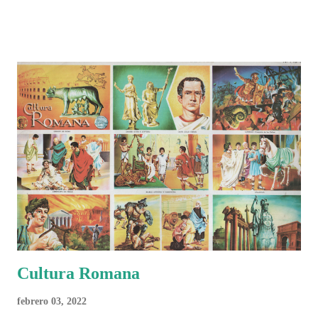
identidad artística y cultural de cada país, acompañadas de análisis
históricos, deportivos, económicos y sociales. Ahora todo ese trabajo y
algo más se reúne en un solo documento: "Mundial Norteamérica
2026 ¿Un punto de quiebre?" Este especial de Pancracio Deportivo no
busca decir únicamente quién ganó o quién perdió. Busca responder si
este Mundial marcó un antes y un después en la forma de entender el
deporte, la identidad nacional, la globalización, la comercialización y
el papel del fútbol como reflejo de nuestras sociedades . Son 230
páginas de análisis, ilustraciones originales y ...
Cultura Romana
febrero 03, 2022