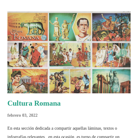
históricos, deportivos, económicos y sociales. Ahora todo ese trabajo y
algo más se reúne en un solo documento: "Mundial Norteamérica
2026 ¿Un punto de quiebre?" Este especial de Pancracio Deportivo no
busca decir únicamente quién ganó o quién perdió. Busca responder si
este Mundial marcó un antes y un después en la forma de entender el
deporte, la identidad nacional, la globalización, la comercialización y
el papel del fútbol como reflejo de nuestras sociedades . Son 230
páginas de análisis, ilustraciones originales y ...
Cultura Romana
febrero 03, 2022
En esta sección dedicada a compartir aquellas láminas, textos o
infografías relevantes , en esta ocasión, es turno de compartir un