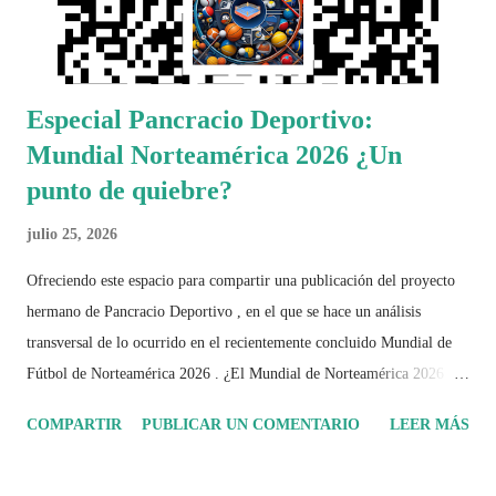
Especial Pancracio Deportivo:
Mundial Norteamérica 2026 ¿Un
punto de quiebre?
julio 25, 2026
Ofreciendo este espacio para compartir una publicación del proyecto
hermano de Pancracio Deportivo , en el que se hace un análisis
transversal de lo ocurrido en el recientemente concluido Mundial de
Fútbol de Norteamérica 2026 . ¿El Mundial de Norteamérica 2026 ha
sido mucho más que un torneo de fútbol? Durante días se documentó
COMPARTIR
PUBLICAR UN COMENTARIO
LEER MÁS
el recorrido de cada selección con infografías inspiradas en la
identidad artística y cultural de cada país, acompañadas de análisis