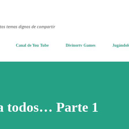
Ir al contenido principal
ntos temas dignos de compartir
Canal de You Tube
Divinortv Games
Jugándol
a todos… Parte 1