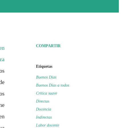
COMPARTIR
en
za
Etiquetas
os
Buenos Días
de
Buenos Días a todos
os
Crítica suave
Directas
ne
Docencia
en
Indirectas
Labor docente
ya