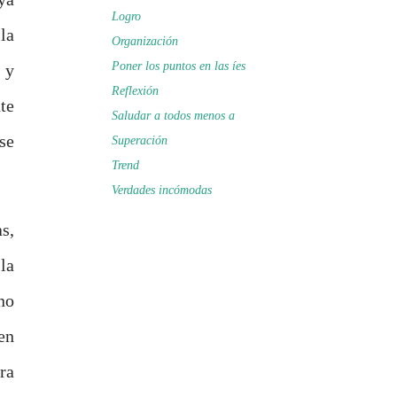
Logro
la
Organización
Poner los puntos en las íes
 y
Reflexión
te
Saludar a todos menos a
se
Superación
Trend
Verdades incómodas
s,
la
no
en
ra