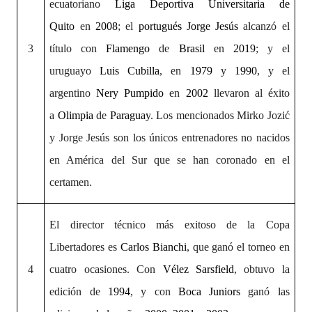
ecuatoriano
Liga Deportiva Universitaria de
Quito
en
2008
; el
portugués
Jorge Jesús
alcanzó el
3
título con
Flamengo
de
Brasil
en
2019
; y el
uruguayo
Luis Cubilla
, en
1979
y
1990
, y el
argentino
Nery Pumpido
en
2002
llevaron al éxito
a
Olimpia
de
Paraguay
. Los mencionados Mirko Jozić
y Jorge Jesús son los únicos entrenadores no nacidos
en América del Sur que se han coronado en el
certamen.
El director técnico más exitoso de la Copa
Libertadores es
Carlos Bianchi
, que ganó el torneo en
4
cuatro ocasiones. Con
Vélez Sarsfield
, obtuvo la
edición de
1994
, y con
Boca Juniors
ganó las