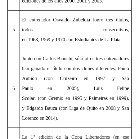
ediciones de los años
2000
,
2001
y
2003
.
El entrenador
Osvaldo Zubeldía
logró tres títulos,
5
todos consecutivos,
en
1968
,
1969
y
1970
con
Estudiantes de La Plata
Junto con Carlos Bianchi, sólo otros tres entrenadores
han ganado el título con dos clubes diferentes:
Paulo
Autuori
(con
Cruzeiro
en
1997
y
São
6
Paulo
en
2005
),
Luiz Felipe
Scolari
(con
Gremio
en
1995
y
Palmeiras
en
1999
),
y
Edgardo Bauza
(con
Liga de Quito
en
2008
y
San
Lorenzo
en
2014
).
La 1° edición de la Copa Libertadores (en ese