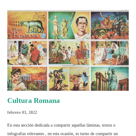
algo más se reúne en un solo documento: "Mundial Norteamérica
2026 ¿Un punto de quiebre?" Este especial de Pancracio Deportivo no
busca decir únicamente quién ganó o quién perdió. Busca responder si
este Mundial marcó un antes y un después en la forma de entender el
deporte, la identidad nacional, la globalización, la comercialización y
el papel del fútbol como reflejo de nuestras sociedades . Son 230
páginas de análisis, ilustraciones originales y ...
Cultura Romana
febrero 03, 2022
En esta sección dedicada a compartir aquellas láminas, textos o
infografías relevantes , en esta ocasión, es turno de compartir un