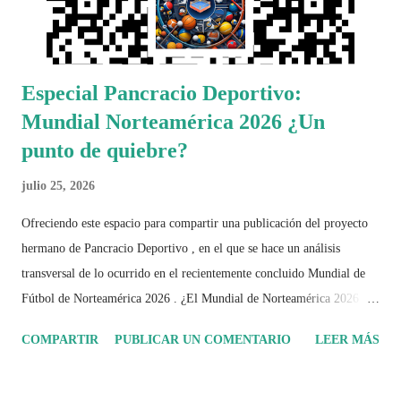
Especial Pancracio Deportivo:
Mundial Norteamérica 2026 ¿Un
punto de quiebre?
julio 25, 2026
Ofreciendo este espacio para compartir una publicación del proyecto
hermano de Pancracio Deportivo , en el que se hace un análisis
transversal de lo ocurrido en el recientemente concluido Mundial de
Fútbol de Norteamérica 2026 . ¿El Mundial de Norteamérica 2026 ha
sido mucho más que un torneo de fútbol? Durante días se documentó
COMPARTIR
PUBLICAR UN COMENTARIO
LEER MÁS
el recorrido de cada selección con infografías inspiradas en la
identidad artística y cultural de cada país, acompañadas de análisis
históricos, deportivos, económicos y sociales. Ahora todo ese trabajo y