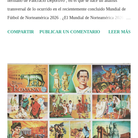
hermano de Pancracio Deportivo , en el que se hace un análisis
transversal de lo ocurrido en el recientemente concluido Mundial de
Fútbol de Norteamérica 2026 . ¿El Mundial de Norteamérica 2026 ha
sido mucho más que un torneo de fútbol? Durante días se documentó
COMPARTIR
PUBLICAR UN COMENTARIO
LEER MÁS
el recorrido de cada selección con infografías inspiradas en la
identidad artística y cultural de cada país, acompañadas de análisis
históricos, deportivos, económicos y sociales. Ahora todo ese trabajo y
algo más se reúne en un solo documento: "Mundial Norteamérica
2026 ¿Un punto de quiebre?" Este especial de Pancracio Deportivo no
busca decir únicamente quién ganó o quién perdió. Busca responder si
este Mundial marcó un antes y un después en la forma de entender el
deporte, la identidad nacional, la globalización, la comercialización y
el papel del fútbol como reflejo de nuestras sociedades . Son 230
páginas de análisis, ilustraciones originales y ...