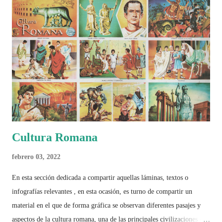
busca decir únicamente quién ganó o quién perdió. Busca responder si
este Mundial marcó un antes y un después en la forma de entender el
deporte, la identidad nacional, la globalización, la comercialización y
el papel del fútbol como reflejo de nuestras sociedades . Son 230
páginas de análisis, ilustraciones originales y ...
Cultura Romana
febrero 03, 2022
En esta sección dedicada a compartir aquellas láminas, textos o
infografías relevantes , en esta ocasión, es turno de compartir un
material en el que de forma gráfica se observan diferentes pasajes y
aspectos de la cultura romana, una de las principales civilizaciones que