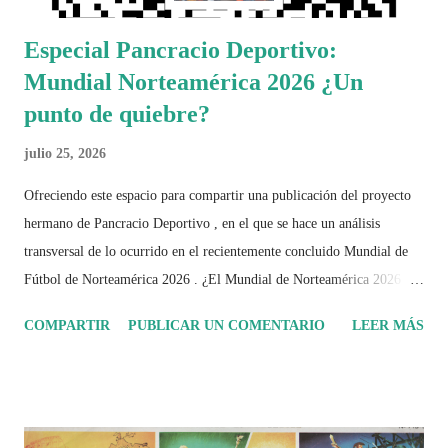
Especial Pancracio Deportivo:
Mundial Norteamérica 2026 ¿Un
punto de quiebre?
julio 25, 2026
Ofreciendo este espacio para compartir una publicación del proyecto
hermano de Pancracio Deportivo , en el que se hace un análisis
transversal de lo ocurrido en el recientemente concluido Mundial de
Fútbol de Norteamérica 2026 . ¿El Mundial de Norteamérica 2026 ha
sido mucho más que un torneo de fútbol? Durante días se documentó
COMPARTIR
PUBLICAR UN COMENTARIO
LEER MÁS
el recorrido de cada selección con infografías inspiradas en la
identidad artística y cultural de cada país, acompañadas de análisis
históricos, deportivos, económicos y sociales. Ahora todo ese trabajo y
algo más se reúne en un solo documento: "Mundial Norteamérica
2026 ¿Un punto de quiebre?" Este especial de Pancracio Deportivo no